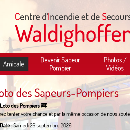
C
entre d'
I
ncendie et de
S
ecour
Waldighoffe
Devenir Sapeur
Photos /
Amicale
Pompier
Vidéos
oto des Sapeurs-Pompiers
Loto des Pompiers 🚒
ez tenter votre chance et par la même occasion de nous souten
Date :
Samedi 26 septembre 2026