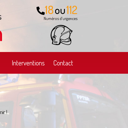
18
112
ou
s
Numéros d'urgences
n
Interventions
Contact
ir !