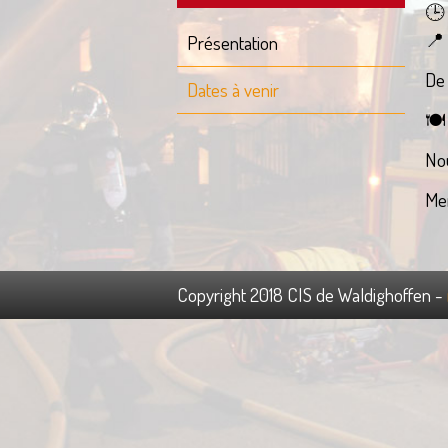
🕒
Aller
📍
Présentation
au
contenu
De 
Dates à venir
🍽️
Nou
Mer
Copyright 2018 CIS de Waldighoffen -